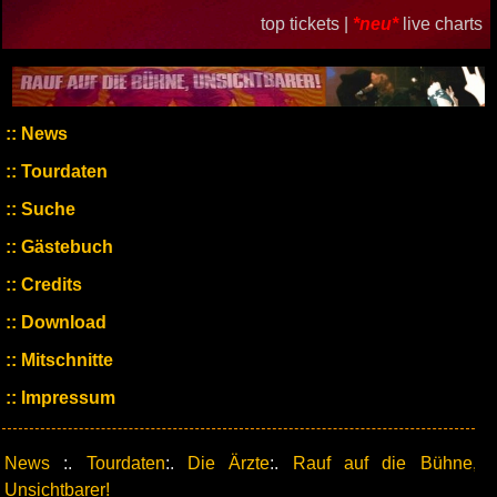
top tickets |
*neu*
live charts
News
Tourdaten
Suche
Gästebuch
Credits
Download
Mitschnitte
Impressum
News
:.
Tourdaten
:.
Die Ärzte
:.
Rauf auf die Bühne,
Unsichtbarer!