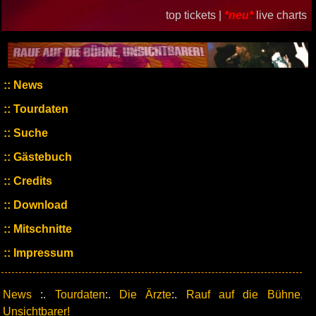
top tickets |
*neu*
live charts
News
Tourdaten
Suche
Gästebuch
Credits
Download
Mitschnitte
Impressum
News
:.
Tourdaten
:.
Die Ärzte
:.
Rauf auf die Bühne,
Unsichtbarer!