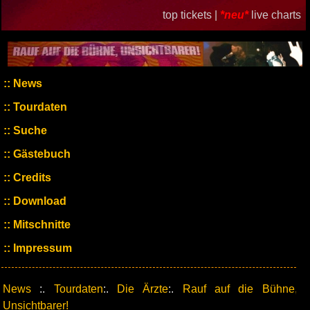
top tickets |
*neu*
live charts
News
Tourdaten
Suche
Gästebuch
Credits
Download
Mitschnitte
Impressum
News
:.
Tourdaten
:.
Die Ärzte
:.
Rauf auf die Bühne,
Unsichtbarer!