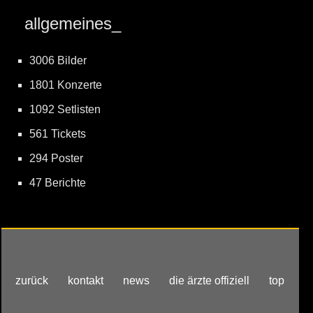
allgemeines_
3006 Bilder
1801 Konzerte
1092 Setlisten
561 Tickets
294 Poster
47 Berichte
zurück
kontakt
news
die ärzte offiziell
top