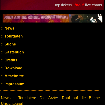
top tickets |
*neu*
live charts
News
Tourdaten
Suche
Gästebuch
Credits
Download
Mitschnitte
Impressum
News
:.
Tourdaten
:.
Die Ärzte
:.
Rauf auf die Bühne,
Unsichtbarer!