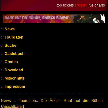
top tickets |
*neu*
live charts
News
Tourdaten
Suche
Gästebuch
Credits
Download
Mitschnitte
Impressum
News
:.
Tourdaten
:.
Die Ärzte
:.
Rauf auf die Bühne,
Unsichtbarer!