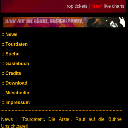
top tickets |
*neu*
live charts
News
Tourdaten
Suche
Gästebuch
Credits
Download
Mitschnitte
Impressum
News
:.
Tourdaten
:.
Die Ärzte
:.
Rauf auf die Bühne,
Unsichtbarer!