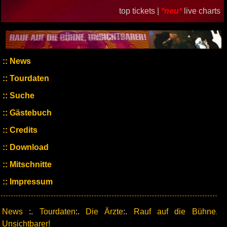
top tickets |
*neu*
live charts
News
Tourdaten
Suche
Gästebuch
Credits
Download
Mitschnitte
Impressum
News
:.
Tourdaten
:.
Die Ärzte
:.
Rauf auf die Bühne,
Unsichtbarer!