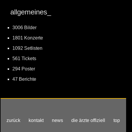
allgemeines_
3006 Bilder
1801 Konzerte
1092 Setlisten
561 Tickets
294 Poster
47 Berichte
zurück
kontakt
news
die ärzte offiziell
top