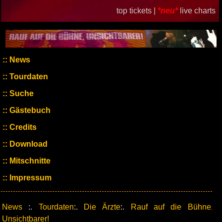
top tickets |
*neu*
live charts
News
Tourdaten
Suche
Gästebuch
Credits
Download
Mitschnitte
Impressum
News
:.
Tourdaten
:.
Die Ärzte
:.
Rauf auf die Bühne,
Unsichtbarer!