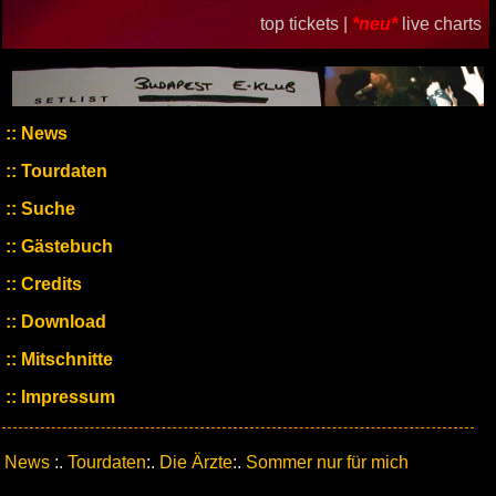
top tickets |
*neu*
live charts
News
Tourdaten
Suche
Gästebuch
Credits
Download
Mitschnitte
Impressum
News
:.
Tourdaten
:.
Die Ärzte
:.
Sommer nur für mich