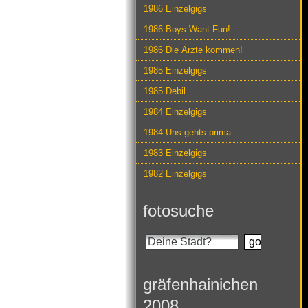
1986 Einzelgigs
1986 Boys Want Fun!
1986 Die Ärzte kommen!
1985 Einzelgigs
1985 Debil
1984 Einzelgigs
1984 Uns gehts prima
1983 Einzelgigs
1982 Einzelgigs
fotosuche
gräfenhainichen
2008