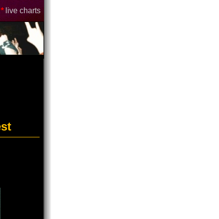
*
live charts
st