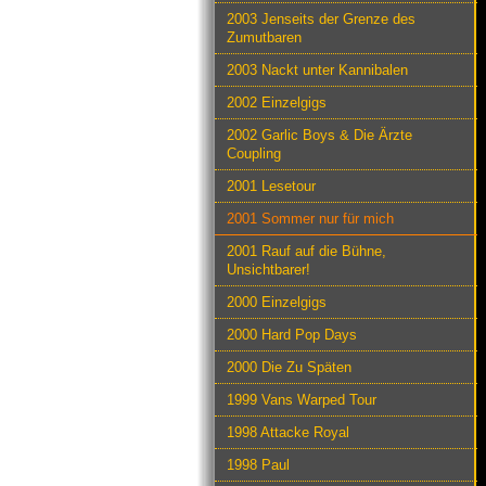
2003 Jenseits der Grenze des
Zumutbaren
2003 Nackt unter Kannibalen
2002 Einzelgigs
2002 Garlic Boys & Die Ärzte
Coupling
2001 Lesetour
2001 Sommer nur für mich
2001 Rauf auf die Bühne,
Unsichtbarer!
2000 Einzelgigs
2000 Hard Pop Days
2000 Die Zu Späten
1999 Vans Warped Tour
1998 Attacke Royal
1998 Paul