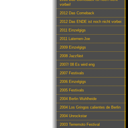
vorbei!
2012 Das Comeback
2012 Das ENDE ist noch nicht vorbei
2011 Einzelgigs
2011 Laternen-Joe
2009 Einzelgigs
2008 Jazzfäst
2007/ 08 Es wird eng
2007 Festivals
2006 Einzelgigs
2005 Festivals
2004 Berlin Wuhlheide
2004 Los Gringos calientes de Berlin
2004 Unrockstar
2003 Terremoto Festival