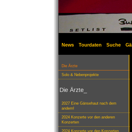
News
Tourdaten
Suche
Gä
Die Ärzte
Solo & Nebenprojekte
Die Ärzte_
2027 Eine Gänsehaut nach dem
andern!
2024 Konzerte vor den anderen
Konzerten
2024 Konzerte vor den Konzerten