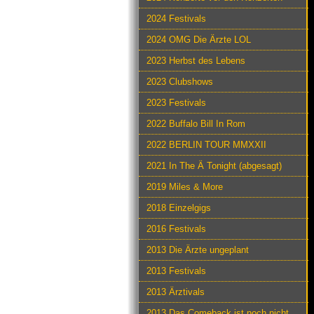
2024 Festivals
2024 OMG Die Ärzte LOL
2023 Herbst des Lebens
2023 Clubshows
2023 Festivals
2022 Buffalo Bill In Rom
2022 BERLIN TOUR MMXXII
2021 In The Ä Tonight (abgesagt)
2019 Miles & More
2018 Einzelgigs
2016 Festivals
2013 Die Ärzte ungeplant
2013 Festivals
2013 Ärztivals
2013 Das Comeback ist noch nicht