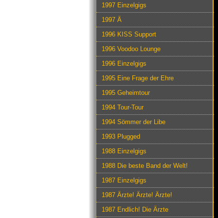
1997 Einzelgigs
1997 Ä
1996 KISS Support
1996 Voodoo Lounge
1996 Einzelgigs
1995 Eine Frage der Ehre
1995 Geheimtour
1994 Tour-Tour
1994 Sömmer der Libe
1993 Plugged
1988 Einzelgigs
1988 Die beste Band der Welt!
1987 Einzelgigs
1987 Ärzte! Ärzte! Ärzte!
1987 Endlich! Die Ärzte