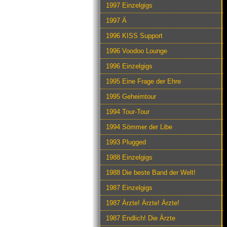
1997 Einzelgigs
1997 Ä
1996 KISS Support
1996 Voodoo Lounge
1996 Einzelgigs
1995 Eine Frage der Ehre
1995 Geheimtour
1994 Tour-Tour
1994 Sömmer der Libe
1993 Plugged
1988 Einzelgigs
1988 Die beste Band der Welt!
1987 Einzelgigs
1987 Ärzte! Ärzte! Ärzte!
1987 Endlich! Die Ärzte