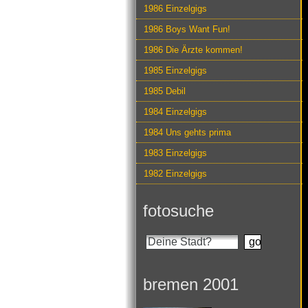
1986 Einzelgigs
1986 Boys Want Fun!
1986 Die Ärzte kommen!
1985 Einzelgigs
1985 Debil
1984 Einzelgigs
1984 Uns gehts prima
1983 Einzelgigs
1982 Einzelgigs
fotosuche
bremen 2001