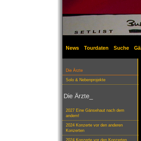
News
Tourdaten
Suche
Gä
Die Ärzte
Solo & Nebenprojekte
Die Ärzte_
2027 Eine Gänsehaut nach dem
andern!
2024 Konzerte vor den anderen
Konzerten
2024 Konzerte vor den Konzerten