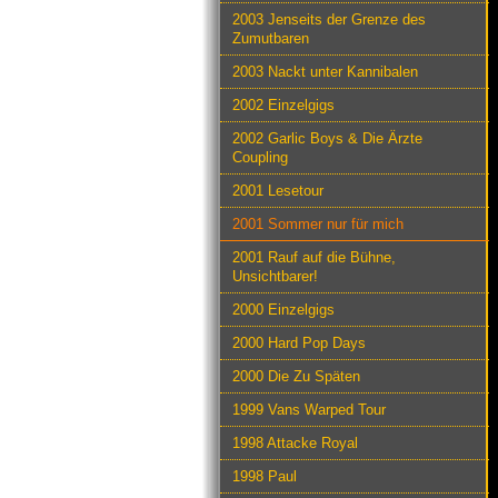
2003 Jenseits der Grenze des
Zumutbaren
2003 Nackt unter Kannibalen
2002 Einzelgigs
2002 Garlic Boys & Die Ärzte
Coupling
2001 Lesetour
2001 Sommer nur für mich
2001 Rauf auf die Bühne,
Unsichtbarer!
2000 Einzelgigs
2000 Hard Pop Days
2000 Die Zu Späten
1999 Vans Warped Tour
1998 Attacke Royal
1998 Paul