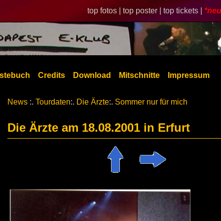
top fotos |
top poster |
top tickets |
*neu
stebuch
Credits
Download
Mitschnitte
Impressum
News
:.
Tourdaten
:.
Die Ärzte
:.
Sommer nur für mich
Die Ärzte am 18.08.2001 in Erfurt