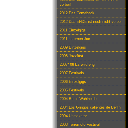
vorbei!
2012 Das Comeback
2012 Das ENDE ist noch nicht vorbei
2011 Einzelgigs
2011 Laternen-Joe
2009 Einzelgigs
2008 Jazzfäst
2007/ 08 Es wird eng
2007 Festivals
2006 Einzelgigs
2005 Festivals
2004 Berlin Wuhlheide
2004 Los Gringos calientes de Berlin
2004 Unrockstar
2003 Terremoto Festival