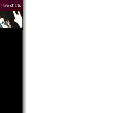
*
live charts