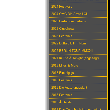
2024 Festivals
2024 OMG Die Ärzte LOL
2023 Herbst des Lebens
2023 Clubshows
2023 Festivals
2022 Buffalo Bill In Rom
2022 BERLIN TOUR MMXXII
2021 In The Ä Tonight (abgesagt)
2019 Miles & More
2018 Einzelgigs
2016 Festivals
2013 Die Ärzte ungeplant
2013 Festivals
2013 Ärztivals
2013 Das Comeback ist noch nicht