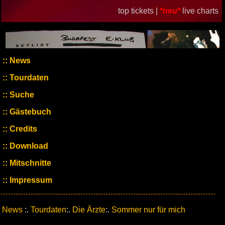
top tickets |
*neu*
live charts
News
Tourdaten
Suche
Gästebuch
Credits
Download
Mitschnitte
Impressum
News
:.
Tourdaten
:.
Die Ärzte
:.
Sommer nur für mich