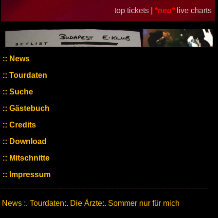
top tickets |
*neu*
live charts
News
Tourdaten
Suche
Gästebuch
Credits
Download
Mitschnitte
Impressum
News
:.
Tourdaten
:.
Die Ärzte
:.
Sommer nur für mich