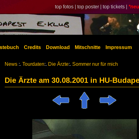
top fotos |
top poster |
top tickets |
*neu
stebuch
Credits
Download
Mitschnitte
Impressum
News
:.
Tourdaten
:.
Die Ärzte
:.
Sommer nur für mich
Die Ärzte am 30.08.2001 in HU-Budape