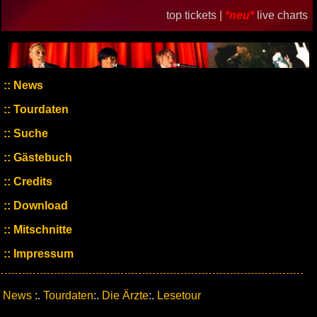
top tickets |
*neu*
live charts
News
Tourdaten
Suche
Gästebuch
Credits
Download
Mitschnitte
Impressum
News
:.
Tourdaten
:.
Die Ärzte
:.
Lesetour