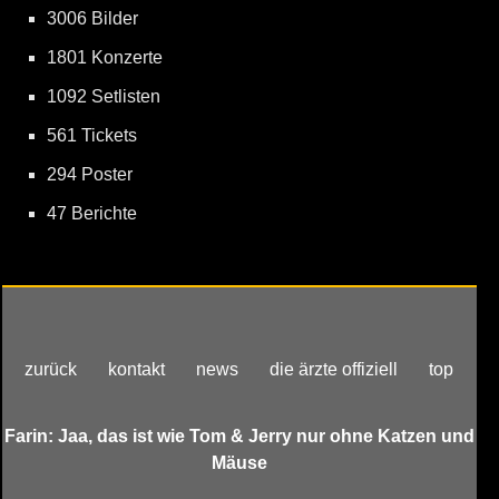
3006 Bilder
1801 Konzerte
1092 Setlisten
561 Tickets
294 Poster
47 Berichte
zurück
kontakt
news
die ärzte offiziell
top
Farin: Jaa, das ist wie Tom & Jerry nur ohne Katzen und
Mäuse