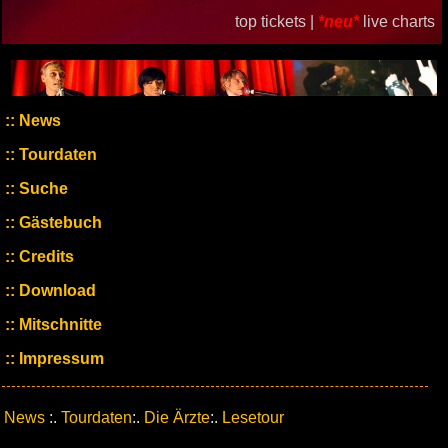
top tickets |
*neu*
live charts
News
Tourdaten
Suche
Gästebuch
Credits
Download
Mitschnitte
Impressum
News
:.
Tourdaten
:.
Die Ärzte
:.
Lesetour