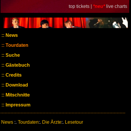
top tickets |
*neu*
live charts
News
Tourdaten
Suche
Gästebuch
Credits
Download
Mitschnitte
Impressum
News
:.
Tourdaten
:.
Die Ärzte
:.
Lesetour