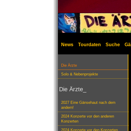
News
Tourdaten
Suche
Gä
Die Ärzte
Solo & Nebenprojekte
Die Ärzte_
2027 Eine Gänsehaut nach dem
andern!
2024 Konzerte vor den anderen
Konzerten
2024 Konzerte vor den Konzerten