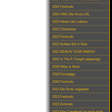
2024 Festivals
2024 OMG Die Ärzte LOL
2023 Herbst des Lebens
2023 Clubshows
2023 Festivals
2022 Buffalo Bill In Rom
2022 BERLIN TOUR MMXXII
2021 In The Ä Tonight (abgesagt)
2019 Miles & More
2018 Einzelgigs
2016 Festivals
2013 Die Ärzte ungeplant
2013 Festivals
2013 Ärztivals
2013 Das Comeback ist noch nicht