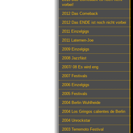
vorbei!
2012 Das Comeback
2012 Das ENDE ist noch nicht vorbei
2011 Einzelgigs
2011 Laternen-Joe
2009 Einzelgigs
2008 Jazzfäst
2007/ 08 Es wird eng
2007 Festivals
2006 Einzelgigs
2005 Festivals
2004 Berlin Wuhlheide
2004 Los Gringos calientes de Berlin
2004 Unrockstar
2003 Terremoto Festival