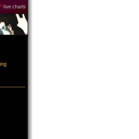
*
live charts
ing