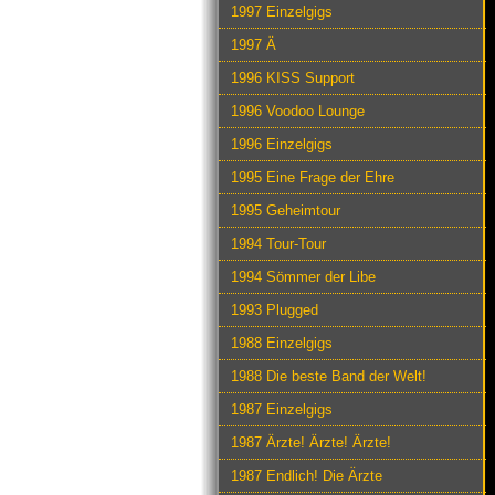
1997 Einzelgigs
1997 Ä
1996 KISS Support
1996 Voodoo Lounge
1996 Einzelgigs
1995 Eine Frage der Ehre
1995 Geheimtour
1994 Tour-Tour
1994 Sömmer der Libe
1993 Plugged
1988 Einzelgigs
1988 Die beste Band der Welt!
1987 Einzelgigs
1987 Ärzte! Ärzte! Ärzte!
1987 Endlich! Die Ärzte