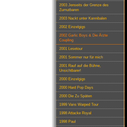
2003 Jenseits der Grenze des
Zumutbaren
2003 Nackt unter Kannibalen
2002 Einzelgigs
2002 Garlic Boys & Die Ärzte
Coupling
2001 Lesetour
2001 Sommer nur für mich
2001 Rauf auf die Bühne,
Unsichtbarer!
2000 Einzelgigs
2000 Hard Pop Days
2000 Die Zu Späten
1999 Vans Warped Tour
1998 Attacke Royal
1998 Paul