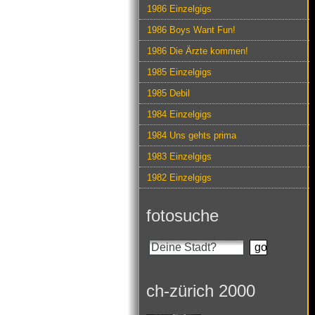
1986 Einzelgigs
1986 Boys Want Fun!
1986 Die Ärzte kommen!
1985 Einzelgigs
1985 Debil
1984 Einzelgigs
1984 Uns gehts prima
1983 Einzelgigs
1982 Einzelgigs
fotosuche
ch-zürich 2000