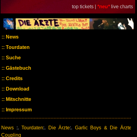
top tickets |
*neu*
live charts
News
Tourdaten
Suche
Gästebuch
Credits
Download
Mitschnitte
Impressum
News
:.
Tourdaten
:.
Die Ärzte
:.
Garlic Boys & Die Ärzte
Coupling