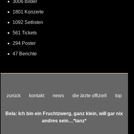
3006 Bilder
1801 Konzerte
1092 Setlisten
561 Tickets
294 Poster
47 Berichte
zurück
kontakt
news
die ärzte offiziell
top
Bela: Ich bin ein Fruchtzwerg, ganz klein, will gar nix
andres sein....*tanz*