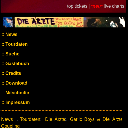
top tickets |
*neu*
live charts
News
Tourdaten
Suche
Gästebuch
Credits
Download
Mitschnitte
Impressum
News
:.
Tourdaten
:.
Die Ärzte
:.
Garlic Boys & Die Ärzte
Coupling