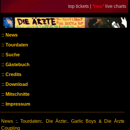
top tickets |
*neu*
live charts
News
Tourdaten
Suche
Gästebuch
Credits
Download
Mitschnitte
Impressum
News
:.
Tourdaten
:.
Die Ärzte
:.
Garlic Boys & Die Ärzte
Coupling