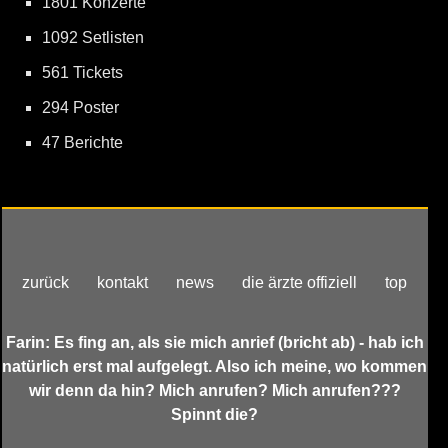
1801 Konzerte
1092 Setlisten
561 Tickets
294 Poster
47 Berichte
zurück
kontakt
news
die ärzte offiziell
top
Farin: Es fing an, als sie mich anrief (bricht ab) - hab ich
natürlich erst mal aufgelegt. Also ich meine, wo kommen
wir denn da hin? Mich anrufen? Mich anrufen???
Spinnt die?