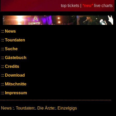
top tickets |
*neu*
live charts
News
Tourdaten
Suche
Gästebuch
Credits
Download
Mitschnitte
Impressum
News
:.
Tourdaten
:.
Die Ärzte
:.
Einzelgigs