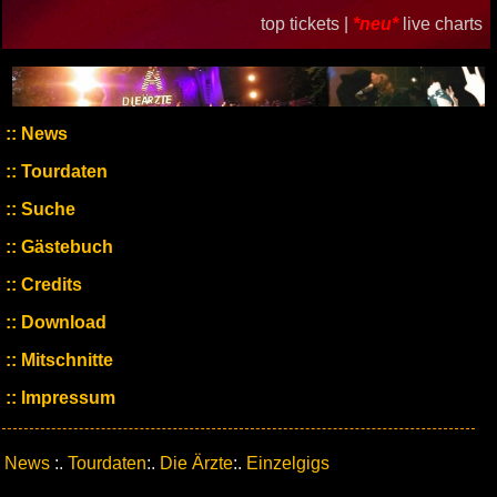
top tickets |
*neu*
live charts
News
Tourdaten
Suche
Gästebuch
Credits
Download
Mitschnitte
Impressum
News
:.
Tourdaten
:.
Die Ärzte
:.
Einzelgigs