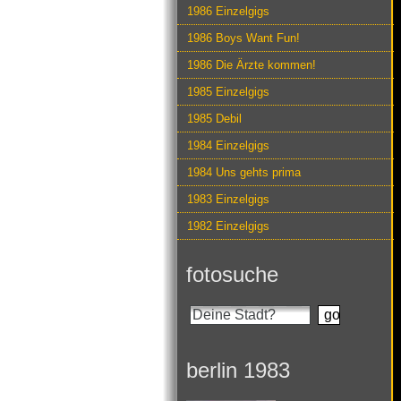
1986 Einzelgigs
1986 Boys Want Fun!
1986 Die Ärzte kommen!
1985 Einzelgigs
1985 Debil
1984 Einzelgigs
1984 Uns gehts prima
1983 Einzelgigs
1982 Einzelgigs
fotosuche
berlin 1983