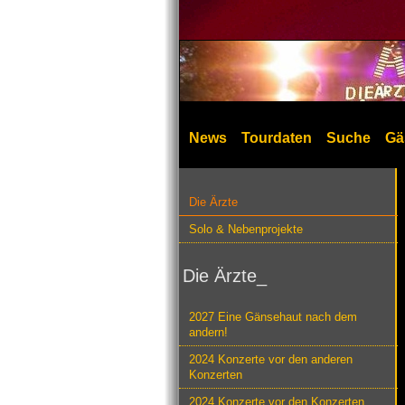
News
Tourdaten
Suche
Gä
Die Ärzte
Solo & Nebenprojekte
Die Ärzte_
2027 Eine Gänsehaut nach dem
andern!
2024 Konzerte vor den anderen
Konzerten
2024 Konzerte vor den Konzerten