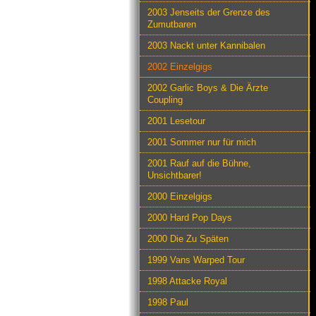
2003 Jenseits der Grenze des
Zumutbaren
2003 Nackt unter Kannibalen
2002 Einzelgigs
2002 Garlic Boys & Die Ärzte
Coupling
2001 Lesetour
2001 Sommer nur für mich
2001 Rauf auf die Bühne,
Unsichtbarer!
2000 Einzelgigs
2000 Hard Pop Days
2000 Die Zu Späten
1999 Vans Warped Tour
1998 Attacke Royal
1998 Paul