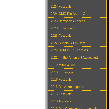
2024 Festivals
2024 OMG Die Ärzte LOL
2023 Herbst des Lebens
2023 Clubshows
2023 Festivals
2022 Buffalo Bill In Rom
2022 BERLIN TOUR MMXXII
2021 In The Ä Tonight (abgesagt)
2019 Miles & More
2018 Einzelgigs
2016 Festivals
2013 Die Ärzte ungeplant
2013 Festivals
2013 Ärztivals
2013 Das Comeback ist noch nicht