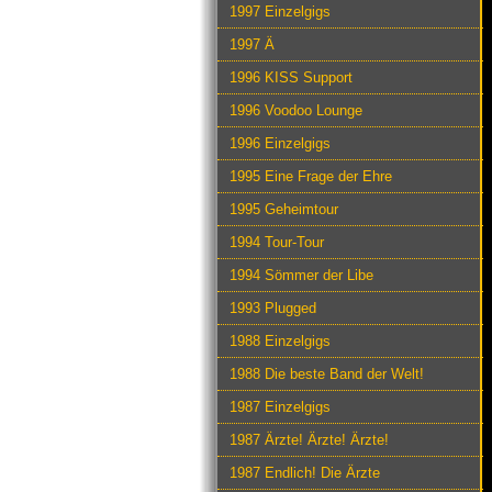
1997 Einzelgigs
1997 Ä
1996 KISS Support
1996 Voodoo Lounge
1996 Einzelgigs
1995 Eine Frage der Ehre
1995 Geheimtour
1994 Tour-Tour
1994 Sömmer der Libe
1993 Plugged
1988 Einzelgigs
1988 Die beste Band der Welt!
1987 Einzelgigs
1987 Ärzte! Ärzte! Ärzte!
1987 Endlich! Die Ärzte