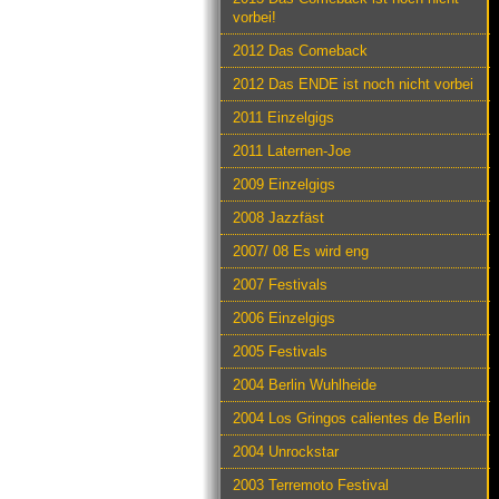
vorbei!
2012 Das Comeback
2012 Das ENDE ist noch nicht vorbei
2011 Einzelgigs
2011 Laternen-Joe
2009 Einzelgigs
2008 Jazzfäst
2007/ 08 Es wird eng
2007 Festivals
2006 Einzelgigs
2005 Festivals
2004 Berlin Wuhlheide
2004 Los Gringos calientes de Berlin
2004 Unrockstar
2003 Terremoto Festival