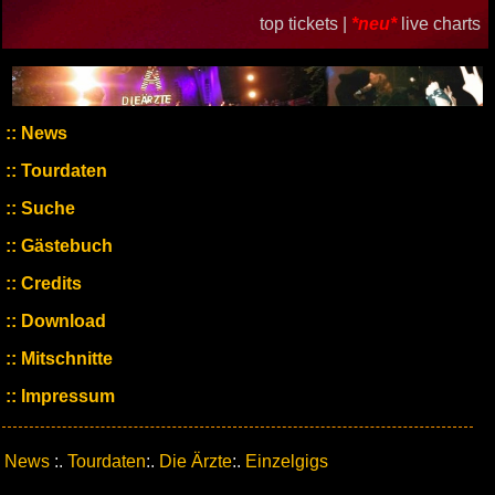
top tickets |
*neu*
live charts
News
Tourdaten
Suche
Gästebuch
Credits
Download
Mitschnitte
Impressum
News
:.
Tourdaten
:.
Die Ärzte
:.
Einzelgigs