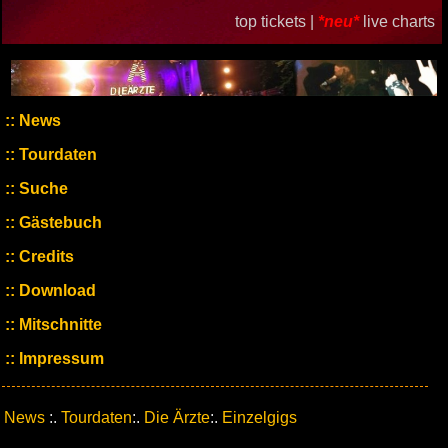
top tickets |
*neu*
live charts
News
Tourdaten
Suche
Gästebuch
Credits
Download
Mitschnitte
Impressum
News
:.
Tourdaten
:.
Die Ärzte
:.
Einzelgigs