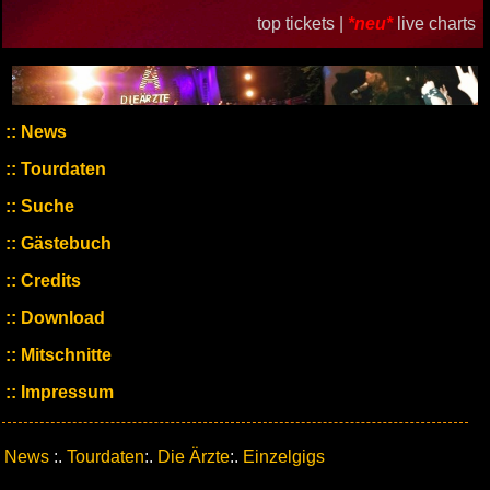
top tickets |
*neu*
live charts
News
Tourdaten
Suche
Gästebuch
Credits
Download
Mitschnitte
Impressum
News
:.
Tourdaten
:.
Die Ärzte
:.
Einzelgigs