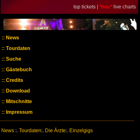
top tickets |
*neu*
live charts
News
Tourdaten
Suche
Gästebuch
Credits
Download
Mitschnitte
Impressum
News
:.
Tourdaten
:.
Die Ärzte
:.
Einzelgigs