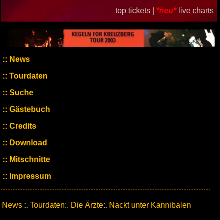
top tickets |
*neu*
live charts
News
Tourdaten
Suche
Gästebuch
Credits
Download
Mitschnitte
Impressum
News
:.
Tourdaten
:.
Die Ärzte
:.
Nackt unter Kannibalen