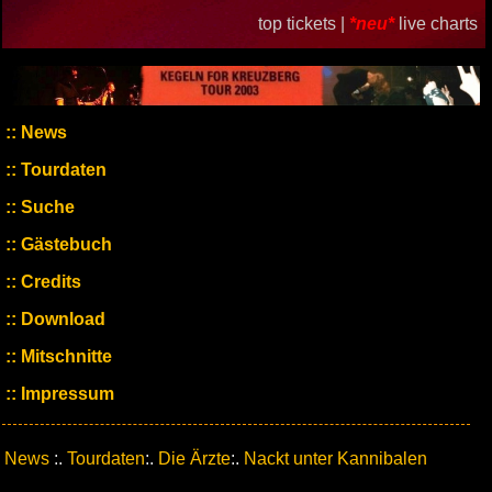
top tickets |
*neu*
live charts
News
Tourdaten
Suche
Gästebuch
Credits
Download
Mitschnitte
Impressum
News
:.
Tourdaten
:.
Die Ärzte
:.
Nackt unter Kannibalen