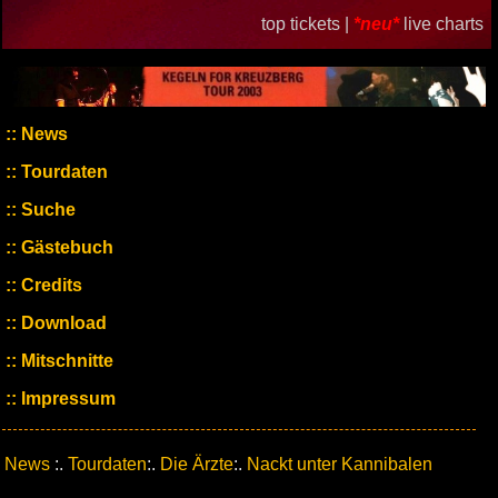
top tickets |
*neu*
live charts
News
Tourdaten
Suche
Gästebuch
Credits
Download
Mitschnitte
Impressum
News
:.
Tourdaten
:.
Die Ärzte
:.
Nackt unter Kannibalen