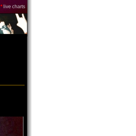
*
live charts