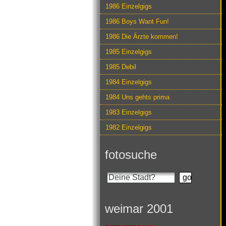
1986 Einzelgigs
1986 Boys Want Fun!
1986 Die Ärzte kommen!
1985 Einzelgigs
1985 Debil
1984 Einzelgigs
1984 Uns gehts prima
1983 Einzelgigs
1982 Einzelgigs
fotosuche
weimar 2001