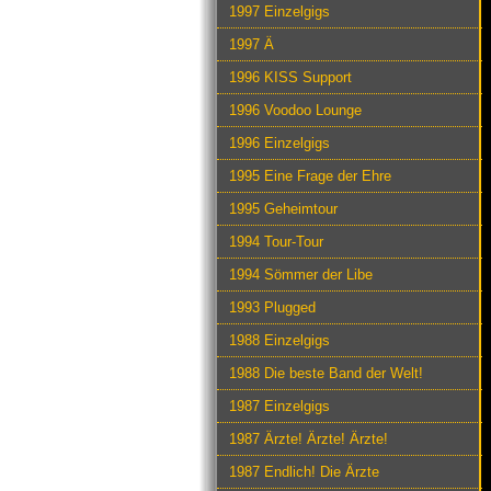
1997 Einzelgigs
1997 Ä
1996 KISS Support
1996 Voodoo Lounge
1996 Einzelgigs
1995 Eine Frage der Ehre
1995 Geheimtour
1994 Tour-Tour
1994 Sömmer der Libe
1993 Plugged
1988 Einzelgigs
1988 Die beste Band der Welt!
1987 Einzelgigs
1987 Ärzte! Ärzte! Ärzte!
1987 Endlich! Die Ärzte