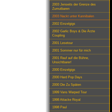
2003 Jenseits der Grenze des
Zumutbaren
2003 Nackt unter Kannibalen
2002 Einzelgigs
2002 Garlic Boys & Die Ärzte
Coupling
2001 Lesetour
2001 Sommer nur für mich
2001 Rauf auf die Bühne,
Unsichtbarer!
2000 Einzelgigs
2000 Hard Pop Days
2000 Die Zu Späten
1999 Vans Warped Tour
1998 Attacke Royal
1998 Paul