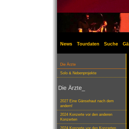
News
Tourdaten
Suche
Gä
Die Ärzte
Solo & Nebenprojekte
Die Ärzte_
2027 Eine Gänsehaut nach dem
andern!
2024 Konzerte vor den anderen
Konzerten
2024 Konzerte vor den Konzerten