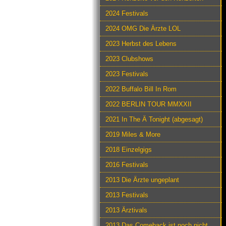
2024 Festivals
2024 OMG Die Ärzte LOL
2023 Herbst des Lebens
2023 Clubshows
2023 Festivals
2022 Buffalo Bill In Rom
2022 BERLIN TOUR MMXXII
2021 In The Ä Tonight (abgesagt)
2019 Miles & More
2018 Einzelgigs
2016 Festivals
2013 Die Ärzte ungeplant
2013 Festivals
2013 Ärztivals
2013 Das Comeback ist noch nicht