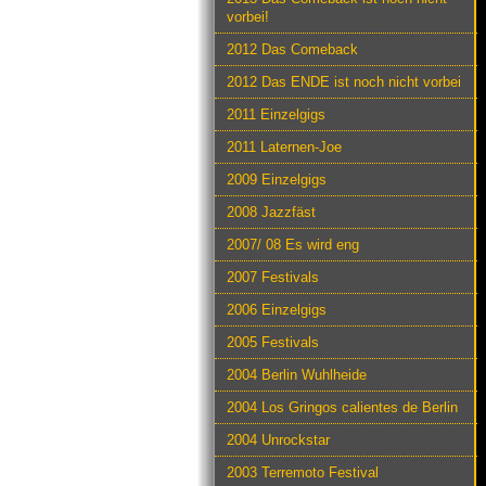
vorbei!
2012 Das Comeback
2012 Das ENDE ist noch nicht vorbei
2011 Einzelgigs
2011 Laternen-Joe
2009 Einzelgigs
2008 Jazzfäst
2007/ 08 Es wird eng
2007 Festivals
2006 Einzelgigs
2005 Festivals
2004 Berlin Wuhlheide
2004 Los Gringos calientes de Berlin
2004 Unrockstar
2003 Terremoto Festival