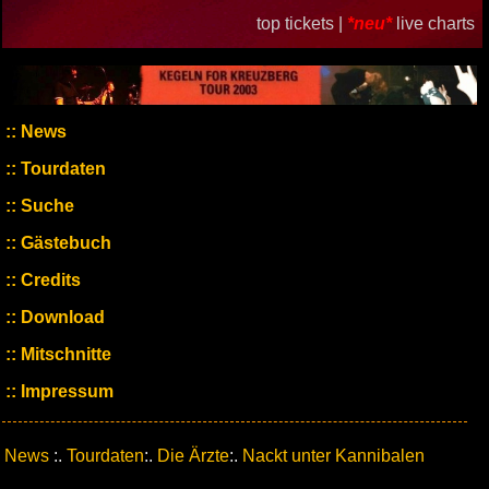
top tickets |
*neu*
live charts
News
Tourdaten
Suche
Gästebuch
Credits
Download
Mitschnitte
Impressum
News
:.
Tourdaten
:.
Die Ärzte
:.
Nackt unter Kannibalen