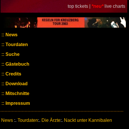
top tickets |
*neu*
live charts
News
Tourdaten
Suche
Gästebuch
Credits
Download
Mitschnitte
Impressum
News
:.
Tourdaten
:.
Die Ärzte
:.
Nackt unter Kannibalen