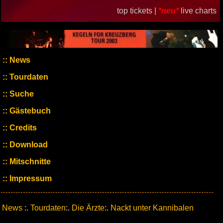
top tickets |
*neu*
live charts
News
Tourdaten
Suche
Gästebuch
Credits
Download
Mitschnitte
Impressum
News
:.
Tourdaten
:.
Die Ärzte
:.
Nackt unter Kannibalen