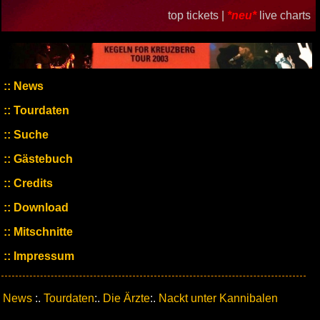
top tickets |
*neu*
live charts
News
Tourdaten
Suche
Gästebuch
Credits
Download
Mitschnitte
Impressum
News
:.
Tourdaten
:.
Die Ärzte
:.
Nackt unter Kannibalen