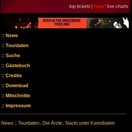
top tickets |
*neu*
live charts
News
Tourdaten
Suche
Gästebuch
Credits
Download
Mitschnitte
Impressum
News
:.
Tourdaten
:.
Die Ärzte
:.
Nackt unter Kannibalen