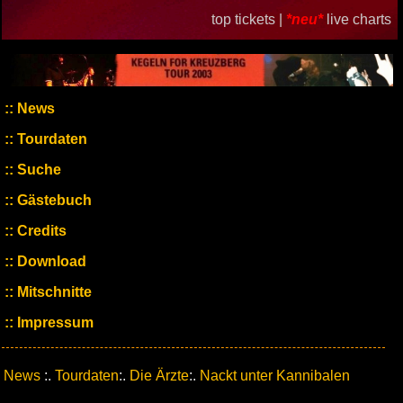
top tickets |
*neu*
live charts
News
Tourdaten
Suche
Gästebuch
Credits
Download
Mitschnitte
Impressum
News
:.
Tourdaten
:.
Die Ärzte
:.
Nackt unter Kannibalen