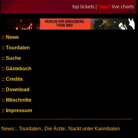
top tickets |
*neu*
live charts
News
Tourdaten
Suche
Gästebuch
Credits
Download
Mitschnitte
Impressum
News
:.
Tourdaten
:.
Die Ärzte
:.
Nackt unter Kannibalen