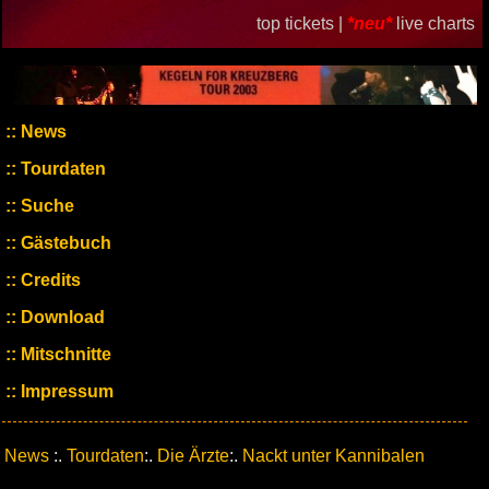
top tickets |
*neu*
live charts
News
Tourdaten
Suche
Gästebuch
Credits
Download
Mitschnitte
Impressum
News
:.
Tourdaten
:.
Die Ärzte
:.
Nackt unter Kannibalen