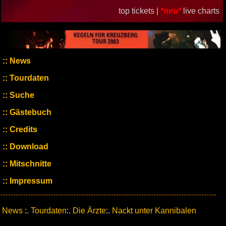
top tickets |
*neu*
live charts
News
Tourdaten
Suche
Gästebuch
Credits
Download
Mitschnitte
Impressum
News
:.
Tourdaten
:.
Die Ärzte
:.
Nackt unter Kannibalen