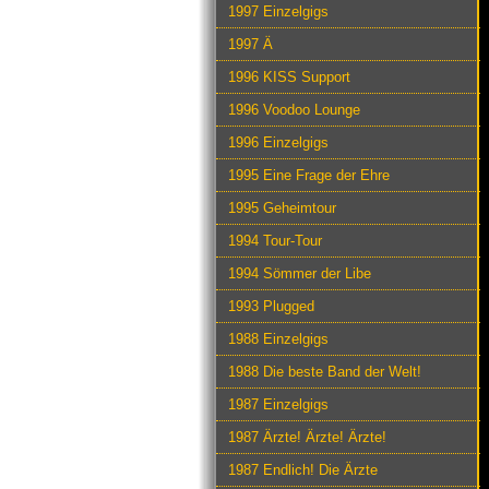
1997 Einzelgigs
1997 Ä
1996 KISS Support
1996 Voodoo Lounge
1996 Einzelgigs
1995 Eine Frage der Ehre
1995 Geheimtour
1994 Tour-Tour
1994 Sömmer der Libe
1993 Plugged
1988 Einzelgigs
1988 Die beste Band der Welt!
1987 Einzelgigs
1987 Ärzte! Ärzte! Ärzte!
1987 Endlich! Die Ärzte