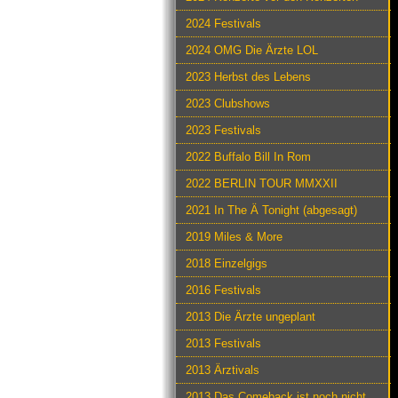
2024 Festivals
2024 OMG Die Ärzte LOL
2023 Herbst des Lebens
2023 Clubshows
2023 Festivals
2022 Buffalo Bill In Rom
2022 BERLIN TOUR MMXXII
2021 In The Ä Tonight (abgesagt)
2019 Miles & More
2018 Einzelgigs
2016 Festivals
2013 Die Ärzte ungeplant
2013 Festivals
2013 Ärztivals
2013 Das Comeback ist noch nicht