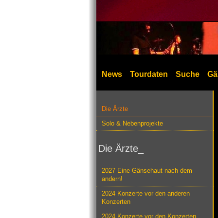
News
Tourdaten
Suche
Gä
Die Ärzte
Solo & Nebenprojekte
Die Ärzte_
2027 Eine Gänsehaut nach dem
andern!
2024 Konzerte vor den anderen
Konzerten
2024 Konzerte vor den Konzerten