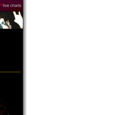
*
live charts