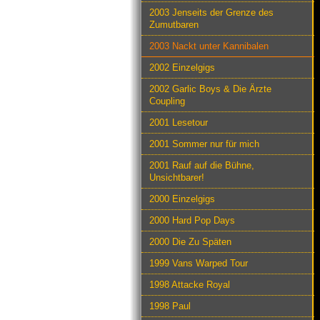
2003 Jenseits der Grenze des
Zumutbaren
2003 Nackt unter Kannibalen
2002 Einzelgigs
2002 Garlic Boys & Die Ärzte
Coupling
2001 Lesetour
2001 Sommer nur für mich
2001 Rauf auf die Bühne,
Unsichtbarer!
2000 Einzelgigs
2000 Hard Pop Days
2000 Die Zu Späten
1999 Vans Warped Tour
1998 Attacke Royal
1998 Paul