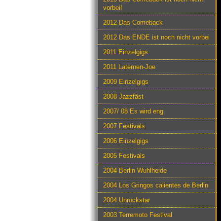
vorbei!
2012 Das Comeback
2012 Das ENDE ist noch nicht vorbei
2011 Einzelgigs
2011 Laternen-Joe
2009 Einzelgigs
2008 Jazzfäst
2007/ 08 Es wird eng
2007 Festivals
2006 Einzelgigs
2005 Festivals
2004 Berlin Wuhlheide
2004 Los Gringos calientes de Berlin
2004 Unrockstar
2003 Terremoto Festival