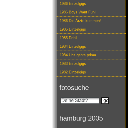
1986 Einzelgigs
1986 Boys Want Fun!
1986 Die Ärzte kommen!
1985 Einzelgigs
1985 Debil
1984 Einzelgigs
1984 Uns gehts prima
1983 Einzelgigs
1982 Einzelgigs
fotosuche
hamburg 2005