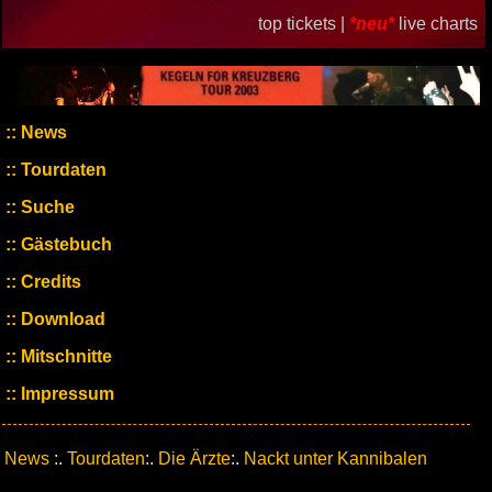
top tickets |
*neu*
live charts
News
Tourdaten
Suche
Gästebuch
Credits
Download
Mitschnitte
Impressum
News
:.
Tourdaten
:.
Die Ärzte
:.
Nackt unter Kannibalen