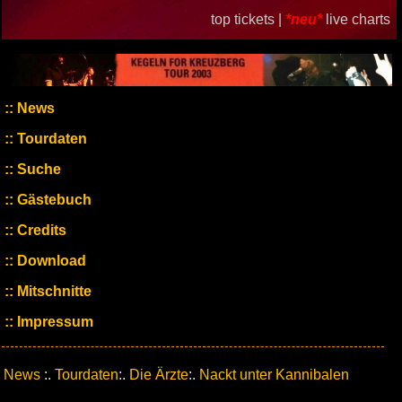
top tickets |
*neu*
live charts
News
Tourdaten
Suche
Gästebuch
Credits
Download
Mitschnitte
Impressum
News
:.
Tourdaten
:.
Die Ärzte
:.
Nackt unter Kannibalen