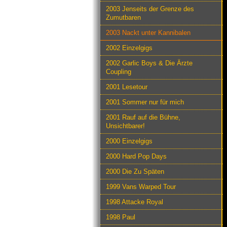
2003 Jenseits der Grenze des
Zumutbaren
2003 Nackt unter Kannibalen
2002 Einzelgigs
2002 Garlic Boys & Die Ärzte
Coupling
2001 Lesetour
2001 Sommer nur für mich
2001 Rauf auf die Bühne,
Unsichtbarer!
2000 Einzelgigs
2000 Hard Pop Days
2000 Die Zu Späten
1999 Vans Warped Tour
1998 Attacke Royal
1998 Paul