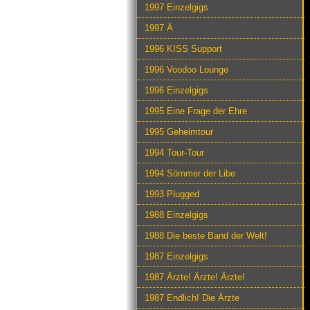
1997 Einzelgigs
1997 Ä
1996 KISS Support
1996 Voodoo Lounge
1996 Einzelgigs
1995 Eine Frage der Ehre
1995 Geheimtour
1994 Tour-Tour
1994 Sömmer der Libe
1993 Plugged
1988 Einzelgigs
1988 Die beste Band der Welt!
1987 Einzelgigs
1987 Ärzte! Ärzte! Ärzte!
1987 Endlich! Die Ärzte