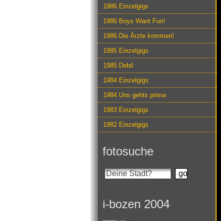
1986 Einzelgigs
1986 Boys Want Fun!
1986 Die Ärzte kommen!
1985 Einzelgigs
1985 Debil
1984 Einzelgigs
1984 Uns gehts prima
1983 Einzelgigs
1982 Einzelgigs
fotosuche
i-bozen 2004