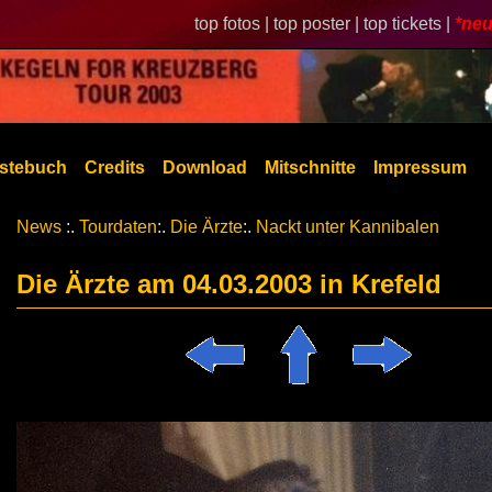
top fotos |
top poster |
top tickets |
*neu
stebuch
Credits
Download
Mitschnitte
Impressum
News
:.
Tourdaten
:.
Die Ärzte
:.
Nackt unter Kannibalen
Die Ärzte am 04.03.2003 in Krefeld