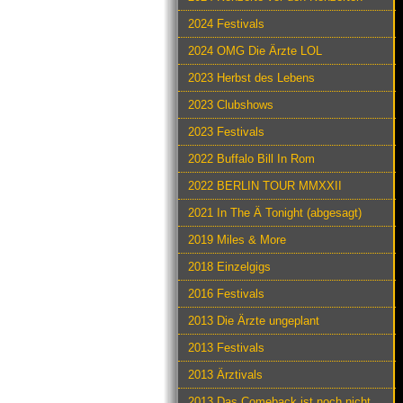
2024 Festivals
2024 OMG Die Ärzte LOL
2023 Herbst des Lebens
2023 Clubshows
2023 Festivals
2022 Buffalo Bill In Rom
2022 BERLIN TOUR MMXXII
2021 In The Ä Tonight (abgesagt)
2019 Miles & More
2018 Einzelgigs
2016 Festivals
2013 Die Ärzte ungeplant
2013 Festivals
2013 Ärztivals
2013 Das Comeback ist noch nicht