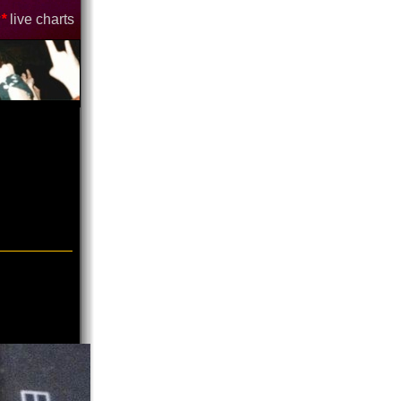
*
live charts