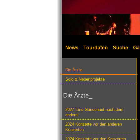
News
Tourdaten
Suche
Gä
Die Ärzte
Solo & Nebenprojekte
Die Ärzte_
2027 Eine Gänsehaut nach dem
andern!
2024 Konzerte vor den anderen
Konzerten
2024 Konzerte vor den Konzerten