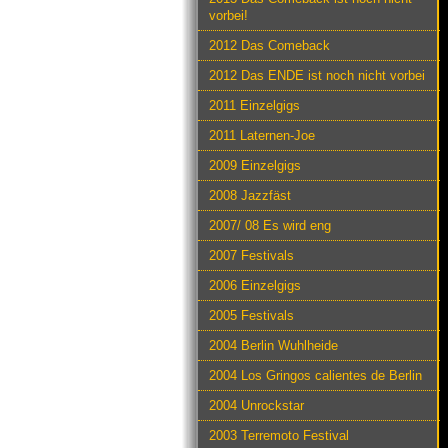
vorbei!
2012 Das Comeback
2012 Das ENDE ist noch nicht vorbei
2011 Einzelgigs
2011 Laternen-Joe
2009 Einzelgigs
2008 Jazzfäst
2007/ 08 Es wird eng
2007 Festivals
2006 Einzelgigs
2005 Festivals
2004 Berlin Wuhlheide
2004 Los Gringos calientes de Berlin
2004 Unrockstar
2003 Terremoto Festival