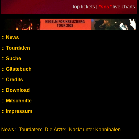
top tickets |
*neu*
live charts
News
Tourdaten
Suche
Gästebuch
Credits
Download
Mitschnitte
Impressum
News
:.
Tourdaten
:.
Die Ärzte
:.
Nackt unter Kannibalen