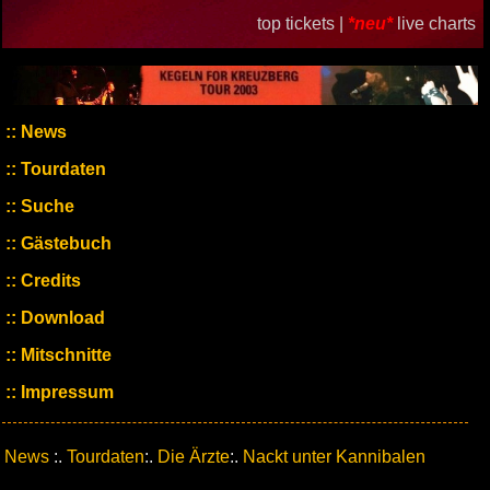
top tickets |
*neu*
live charts
News
Tourdaten
Suche
Gästebuch
Credits
Download
Mitschnitte
Impressum
News
:.
Tourdaten
:.
Die Ärzte
:.
Nackt unter Kannibalen