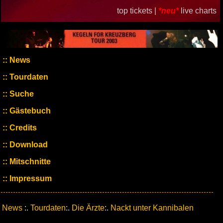
top tickets |
*neu*
live charts
News
Tourdaten
Suche
Gästebuch
Credits
Download
Mitschnitte
Impressum
News
:.
Tourdaten
:.
Die Ärzte
:.
Nackt unter Kannibalen