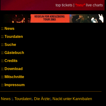
top tickets |
*neu*
live charts
News
Tourdaten
Suche
Gästebuch
Credits
Download
Mitschnitte
Impressum
News
:.
Tourdaten
:.
Die Ärzte
:.
Nackt unter Kannibalen