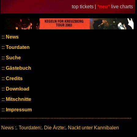
top tickets |
*neu*
live charts
News
Tourdaten
Suche
Gästebuch
Credits
Download
Mitschnitte
Impressum
News
:.
Tourdaten
:.
Die Ärzte
:.
Nackt unter Kannibalen